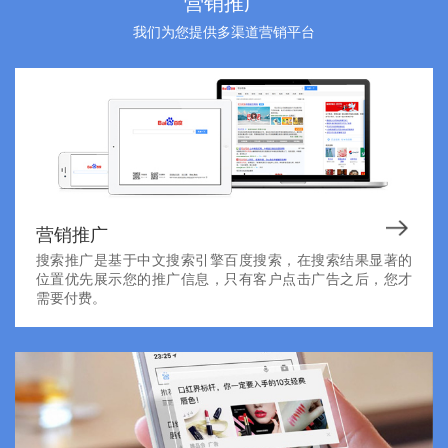
营销推广
我们为您提供多渠道营销平台
营销推广
搜索推广是基于中文搜索引擎百度搜索，在搜索结果显著的
位置优先展示您的推广信息，只有客户点击广告之后，您才
需要付费。