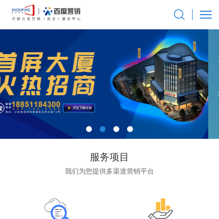
服务项目
我们为您提供多渠道营销平台